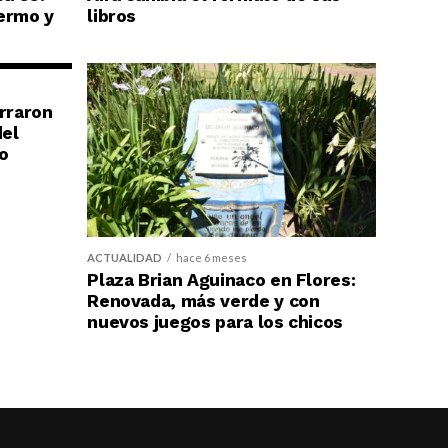
ermo y
libros
erraron
del
o
ACTUALIDAD
hace 6 meses
Plaza Brian Aguinaco en Flores:
Renovada, más verde y con
nuevos juegos para los chicos