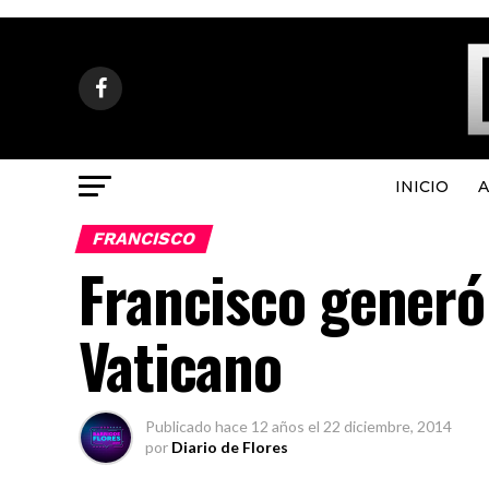
INICIO
A
FRANCISCO
Francisco generó
Vaticano
Publicado
hace 12 años
el
22 diciembre, 2014
por
Diario de Flores