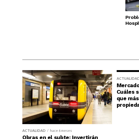
Probl
Hospi
ACTUALIDA
Mercado 
Cuáles s
que más 
propied
ACTUALIDAD
hace 6 meses
Obras en el subte: Invertirán