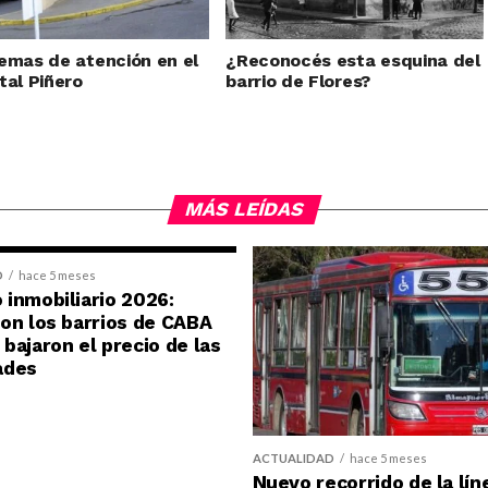
emas de atención en el
¿Reconocés esta esquina del
tal Piñero
barrio de Flores?
MÁS LEÍDAS
D
hace 5 meses
inmobiliario 2026:
on los barrios de CABA
bajaron el precio de las
ades
ACTUALIDAD
hace 5 meses
Nuevo recorrido de la lín