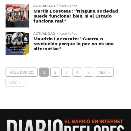
ACTUALIDAD
hace 4 años
Martin Lousteau: “Ninguna sociedad
puede funcionar bien, si el Estado
funciona mal”
ACTUALIDAD
hace 4 años
Maurizio Lazzarato: “Guerra o
revolución porque la paz no es una
alternativa”
PAGE 1 OF 101
1
2
3
4
5
NEXT ›
LAST »