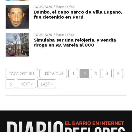
POLICIALES
hace 4 años
Dumbo, el capo narco de Villa Lugano,
fue detenido en Perú
POLICIALES
hace 4 años
Simulaba ser una relojería, y vendía
droga en Av. Varela al 800
PAGE 2 OF 101
‹ PREVIOUS
1
2
3
4
5
6
NEXT ›
LAST »