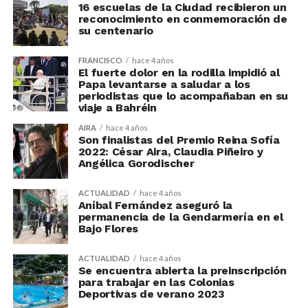
16 escuelas de la Ciudad recibieron un
reconocimiento en conmemoración de
su centenario
FRANCISCO
hace 4 años
El fuerte dolor en la rodilla impidió al
Papa levantarse a saludar a los
periodistas que lo acompañaban en su
viaje a Bahréin
AIRA
hace 4 años
Son finalistas del Premio Reina Sofía
2022: César Aira, Claudia Piñeiro y
Angélica Gorodischer
ACTUALIDAD
hace 4 años
Aníbal Fernández aseguró la
permanencia de la Gendarmería en el
Bajo Flores
ACTUALIDAD
hace 4 años
Se encuentra abierta la preinscripción
para trabajar en las Colonias
Deportivas de verano 2023