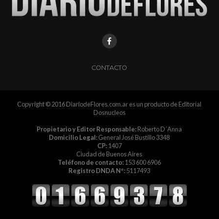
CONTACTO
Copyright © 2016 DiariodeFlores.com.ar es un producto de Editorial
Dosnucleos
Propietario y Editor Responsable:
Roberto D´Anna
Domicilio Legal:
General José Bustillo 3348
CP:
1407
Ciudad de Buenos Aires
Teléfono de contacto:
153 600 6906
Registro DNDA Nº:
5117493