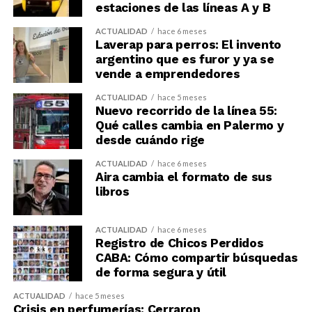
estaciones de las líneas A y B
ACTUALIDAD
hace 6 meses
Laverap para perros: El invento
argentino que es furor y ya se
vende a emprendedores
ACTUALIDAD
hace 5 meses
Nuevo recorrido de la línea 55:
Qué calles cambia en Palermo y
desde cuándo rige
ACTUALIDAD
hace 6 meses
Aira cambia el formato de sus
libros
ACTUALIDAD
hace 6 meses
Registro de Chicos Perdidos
CABA: Cómo compartir búsquedas
de forma segura y útil
ACTUALIDAD
hace 5 meses
Crisis en perfumerías: Cerraron