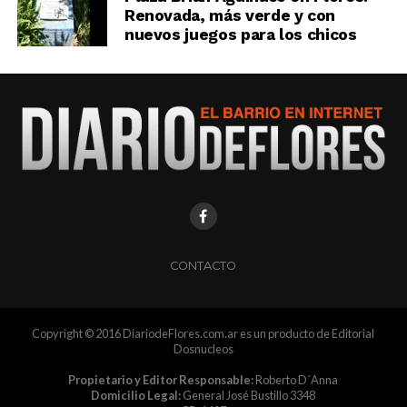
Renovada, más verde y con
nuevos juegos para los chicos
CONTACTO
Copyright © 2016 DiariodeFlores.com.ar es un producto de Editorial
Dosnucleos
Propietario y Editor Responsable:
Roberto D´Anna
Domicilio Legal:
General José Bustillo 3348