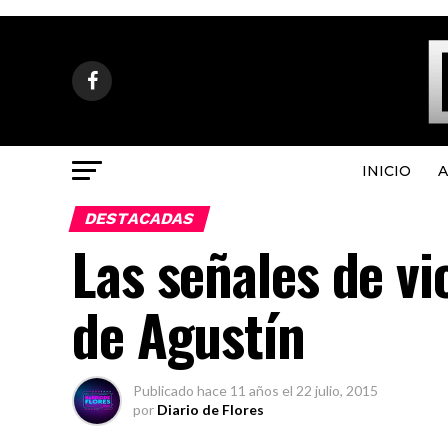
INICIO
A
DESTACADAS
Las señales de vio
de Agustín
Publicado
hace 11 años
el
22 julio, 2015
por
Diario de Flores