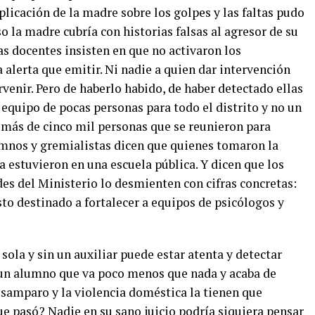
plicación de la madre sobre los golpes y las faltas pudo
so la madre cubría con historias falsas al agresor de su
Las docentes insisten en que no activaron los
lerta que emitir. Ni nadie a quien dar intervención
rvenir. Pero de haberlo habido, de haber detectado ellas
equipo de pocas personas para todo el distrito y no un
 más de cinco mil personas que se reunieron para
umnos y gremialistas dicen que quienes tomaron la
a estuvieron en una escuela pública. Y dicen que los
es del Ministerio lo desmienten con cifras concretas:
o destinado a fortalecer a equipos de psicólogos y
sola y sin un auxiliar puede estar atenta y detectar
un alumno que va poco menos que nada y acaba de
esamparo y la violencia doméstica la tienen que
e pasó? Nadie en su sano juicio podría siquiera pensar