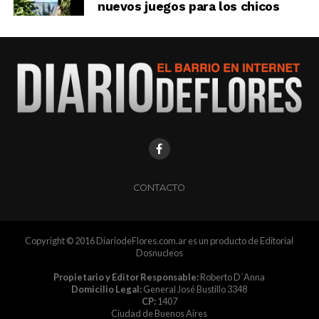
nuevos juegos para los chicos
CONTACTO
Copyright © 2016 DiariodeFlores.com.ar es un producto de Editorial
Dosnucleos
Propietario y Editor Responsable:
Roberto D´Anna
Domicilio Legal:
General José Bustillo 3348
CP:
1407
Ciudad de Buenos Aires