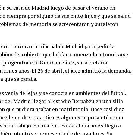
ó a su casa de Madrid luego de pasar el verano en
o siempre por alguno de sus cinco hijos y que su salud
roblemas de memoria se acrecentaron y surgieron
o recurrieron a un tribunal de Madrid para pedir la
habían descubierto que habían comenzado a tramitarse
su progenitor con Gina González, su secretaria,
timos años. El 26 de abril, el juez admitió la demanda.
a que se casaba.
z venía de lejos y se conocía en ambientes del fútbol.
or del Madrid llegar al estadio Bernabéu en una silla
on que pudiera acabar en matrimonio. Hace casi diez
ocedente de Costa Rica. A algunos se presentó como
caba trabajo. En una entrevista al diario As llegó a
mbién intentó ser representante de jugadores. Su