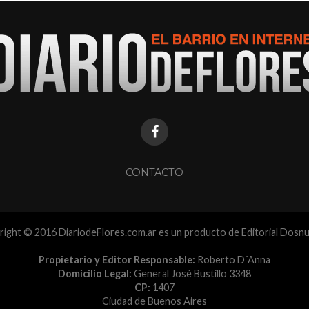
CONTACTO
ight © 2016 DiariodeFlores.com.ar es un producto de Editorial Dosn
Propietario y Editor Responsable:
Roberto D´Anna
Domicilio Legal:
General José Bustillo 3348
CP:
1407
Ciudad de Buenos Aires