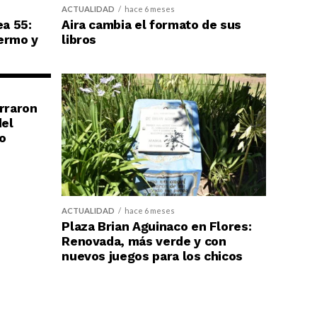
ACTUALIDAD
hace 6 meses
ea 55:
Aira cambia el formato de sus
ermo y
libros
erraron
del
o
ACTUALIDAD
hace 6 meses
Plaza Brian Aguinaco en Flores:
Renovada, más verde y con
nuevos juegos para los chicos