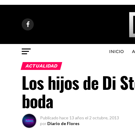
INICIO
A
ACTUALIDAD
Los hijos de Di S
boda
Publicado
hace 13 años
el
2 octubre, 2013
por
Diario de Flores