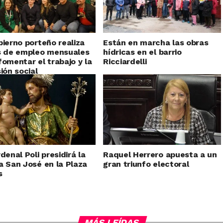
bierno porteño realiza
Están en marcha las obras
s de empleo mensuales
hídricas en el barrio
fomentar el trabajo y la
Ricciardelli
sión social
rdenal Poli presidirá la
Raquel Herrero apuesta a un
a San José en la Plaza
gran triunfo electoral
s
MÁS LEÍDAS