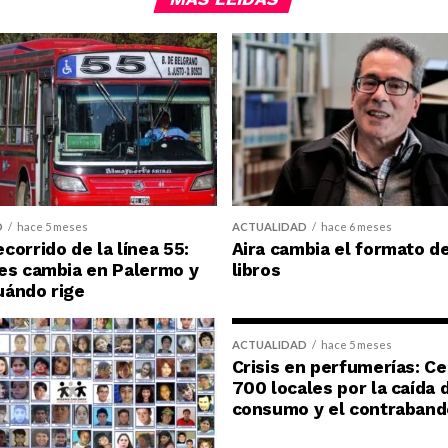
D
hace 5 meses
ACTUALIDAD
hace 6 meses
corrido de la línea 55:
Aira cambia el formato d
es cambia en Palermo y
libros
uándo rige
ACTUALIDAD
hace 5 meses
Crisis en perfumerías: C
700 locales por la caída 
consumo y el contraband