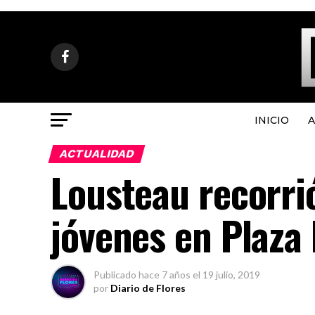
INICIO
A
ACTUALIDAD
Lousteau recorrió
jóvenes en Plaza 
Publicado
hace 7 años
el
19 julio, 2019
por
Diario de Flores