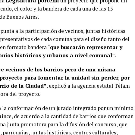
 la
Legislatura porteña
un proyecto que propone un
cudo, el color y la bandera de cada una de las 15
de Buenos Aires.
apunta a la participación de vecinos, juntas históricas
epresentativos de cada comuna para el diseño tanto del
 en formato bandera “
que buscarán representar y
nios históricos y urbanos a nivel comunal”.
re vecinos de los barrios pero de una misma
royecto para fomentar la unidad sin perder, por
rrio de la Ciudad”
, explicó a la agencia estatal Télam
tora del proyecto.
 la conformación de un jurado integrado por un mínimo
nce, de acuerdo a la cantidad de barrios que conforman
na junta promotora para la difusión del concurso, que
 parroquias, juntas históricas, centros culturales,