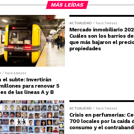
MÁS LEÍDAS
ACTUALIDAD
hace 5 meses
Mercado inmobiliario 202
Cuáles son los barrios d
que más bajaron el precio
propiedades
D
hace 6 meses
 el subte: Invertirán
millones para renovar 5
es de las líneas A y B
ACTUALIDAD
hace 5 meses
Crisis en perfumerías: C
700 locales por la caída 
consumo y el contraband