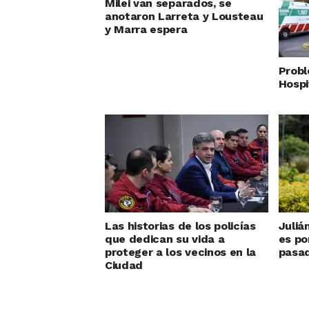
Milei van separados, se
anotaron Larreta y Lousteau
y Marra espera
Probl
Hospi
Las historias de los policías
Juliá
que dedican su vida a
es po
proteger a los vecinos en la
pasad
Ciudad