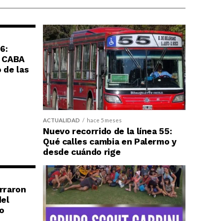
6:
e CABA
 de las
ACTUALIDAD
hace 5 meses
Nuevo recorrido de la línea 55:
Qué calles cambia en Palermo y
desde cuándo rige
erraron
del
o