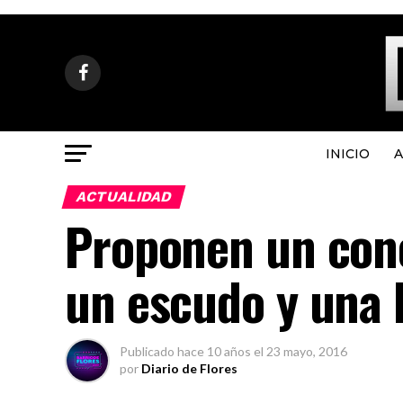
INICIO
A
ACTUALIDAD
Proponen un conc
un escudo y una 
Publicado
hace 10 años
el
23 mayo, 2016
por
Diario de Flores