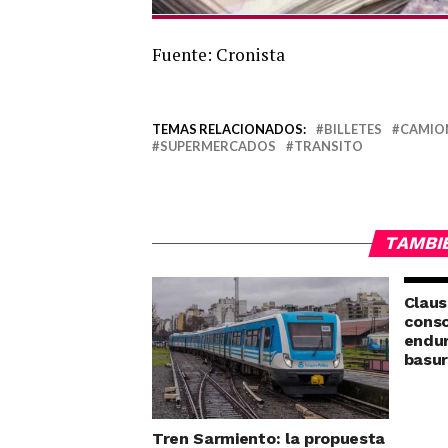
Fuente: Cronista
TEMAS RELACIONADOS:
BILLETES
CAMION
SUPERMERCADOS
TRANSITO
TAMBI
Claus
conso
endur
basu
Tren Sarmiento: la propuesta