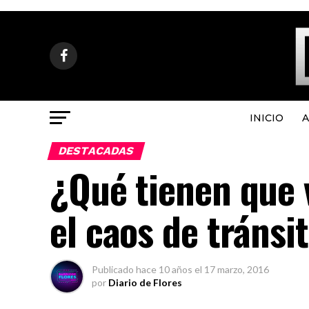
INICIO
A
DESTACADAS
¿Qué tienen que v
el caos de tránsi
Publicado
hace 10 años
el
17 marzo, 2016
por
Diario de Flores