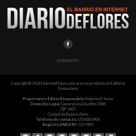
CONTACTO
Copyright © 2016 DiariodeFlores.com.ar es un producto de Editorial
Dosnucleos
Propietario y Editor Responsable:
Roberto D´Anna
Domicilio Legal:
General José Bustillo 3348
CP:
1407
Ciudad de Buenos Aires
Teléfono de contacto:
153 600 6906
Registro DNDA Nº:
5117493