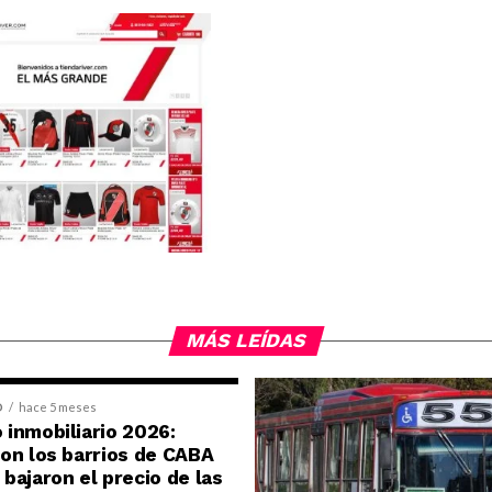
 la venta a través de
as electrónicas
MÁS LEÍDAS
D
hace 5 meses
inmobiliario 2026:
on los barrios de CABA
bajaron el precio de las