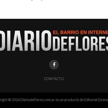
CONTACTO
ight © 2016 DiariodeFlores.com.ar es un producto de Editorial Dosn