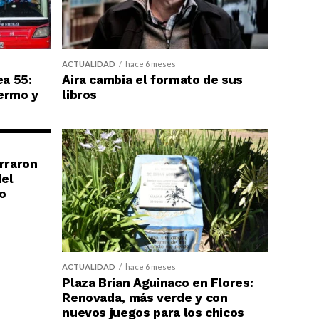
ACTUALIDAD
hace 6 meses
ea 55:
Aira cambia el formato de sus
ermo y
libros
erraron
del
o
ACTUALIDAD
hace 6 meses
Plaza Brian Aguinaco en Flores:
Renovada, más verde y con
nuevos juegos para los chicos