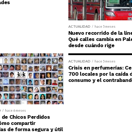
ades
ACTUALIDAD
hace 5 meses
Nuevo recorrido de la lín
Qué calles cambia en Pal
desde cuándo rige
ACTUALIDAD
hace 5 meses
Crisis en perfumerías: C
700 locales por la caída 
consumo y el contraband
D
hace 6 meses
 de Chicos Perdidos
ómo compartir
s de forma segura y útil