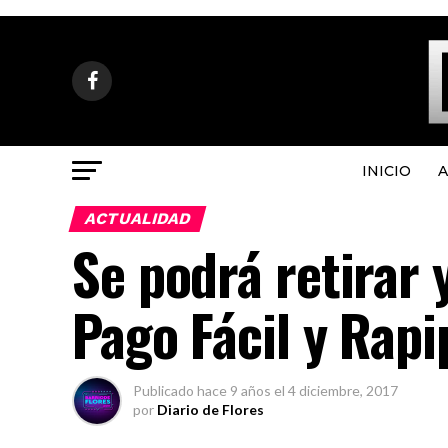
INICIO
A
ACTUALIDAD
Se podrá retirar 
Pago Fácil y Rap
Publicado
hace 9 años
el
4 diciembre, 2017
por
Diario de Flores