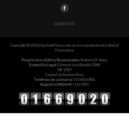
CONTACTO
Copyright © 2016 DiariodeFlores.com.ar es un producto de Editorial
Dosnucleos
Propietario y Editor Responsable:
Roberto D´Anna
Domicilio Legal:
General José Bustillo 3348
CP:
1407
Ciudad de Buenos Aires
Teléfono de contacto:
153 600 6906
Registro DNDA Nº:
5117493