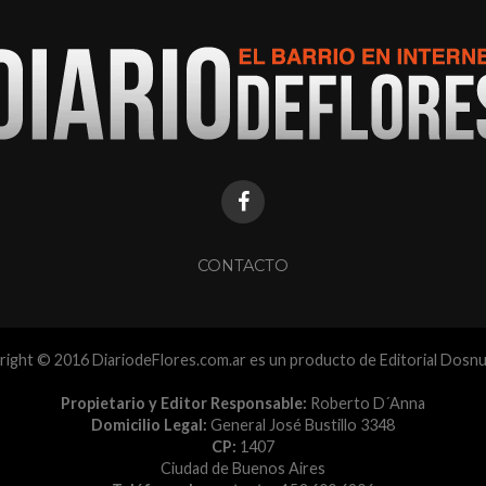
CONTACTO
ight © 2016 DiariodeFlores.com.ar es un producto de Editorial Dosn
Propietario y Editor Responsable:
Roberto D´Anna
Domicilio Legal:
General José Bustillo 3348
CP:
1407
Ciudad de Buenos Aires