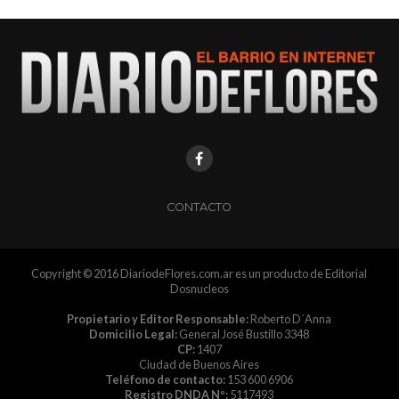
CONTACTO
Copyright © 2016 DiariodeFlores.com.ar es un producto de Editorial
Dosnucleos
Propietario y Editor Responsable:
Roberto D´Anna
Domicilio Legal:
General José Bustillo 3348
CP:
1407
Ciudad de Buenos Aires
Teléfono de contacto:
153 600 6906
Registro DNDA Nº:
5117493