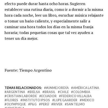
efecto puede durar hasta ocho horas. Sugieren
establecer una rutina diaria, como ir a dormir a la misma
hora cada noche, leer un libro, escuchar música relajante
o tomar un baño caliente, y especialmente salir a
caminar una hora todos los días en la misma franja
horaria; todas pequeñas cosas que tal vez ayuden a
tener un día mejor.
Fuente: Tiempo Argentino
TEMAS RELACIONADOS:
#UNMEJORDÍA
AMÉRICA LATINA
ARGENTINA
BIELSA
BRASIL
CHILE
COLOMBIA
CRISTIAN LABORDE
ECUADOR
FEDERICO VILLALBA
FLORES
INSTITUTO IPSOS
LUPE GAARDER
MEXICO
OLYMPIIQUE
P&G
PERÚ
RIVER
SAN TELMO