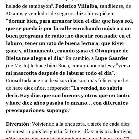
helado de sambayón”.
Federico Villalba
, tandilense, de
30 años y vendedor de seguros, hizo hincapié en
“dormir bien, para arrancar bien el día; que haya sol,
que se pueda ir por la calle escuchando música o un
buen programa de radio; no discutir con nadie en el
laburo; tener un rato de buena lectura; que River
gane y, últimamente, cuando gana el Olympique de
Bielsa me alegra el día.
” En cambio, a
Lupe Gaarder
(de Merlo) le hace bien Boca, comer chocolates y “
ver a
mi mascotita después de laburar todo el día
“.
Consultada acerca de si sus días son más felices que los
de hace diez años, responde: “
La verdad, no sabría
decir. Hay días que son buenos y otros que no tanto,
y hace diez años pasaba lo mismo… con diferentes
preocupaciones, supongo
.”
Diversión
: Volviendo a la encuesta, a siete de cada diez
de nuestro país les gustaría tener días más productivos,
sólo superados por los colombianos, que llegan a un 73