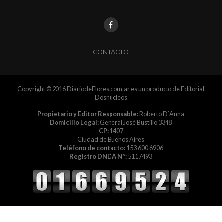
CONTACTO
Copyright © 2016 DiariodeFlores.com.ar es un producto de Editorial
Dosnucleos
Propietario y Editor Responsable:
Roberto D´Anna
Domicilio Legal:
General José Bustillo 3348
CP:
1407
Ciudad de Buenos Aires
Teléfono de contacto:
153 600 6906
Registro DNDA Nº:
5117493