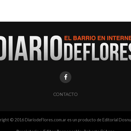
CONTACTO
ight © 2016 DiariodeFlores.com.ar es un producto de Editorial Dosn