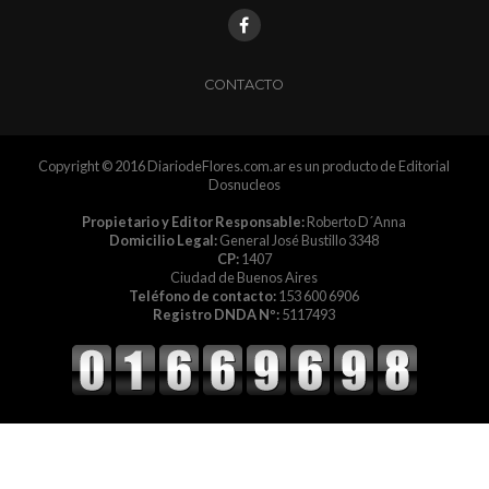
CONTACTO
Copyright © 2016 DiariodeFlores.com.ar es un producto de Editorial
Dosnucleos
Propietario y Editor Responsable:
Roberto D´Anna
Domicilio Legal:
General José Bustillo 3348
CP:
1407
Ciudad de Buenos Aires
Teléfono de contacto:
153 600 6906
Registro DNDA Nº:
5117493