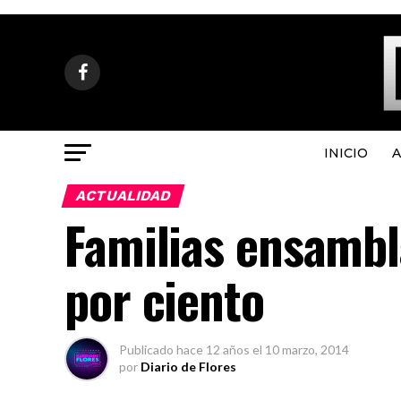
INICIO
A
ACTUALIDAD
Familias ensamb
por ciento
Publicado
hace 12 años
el
10 marzo, 2014
por
Diario de Flores