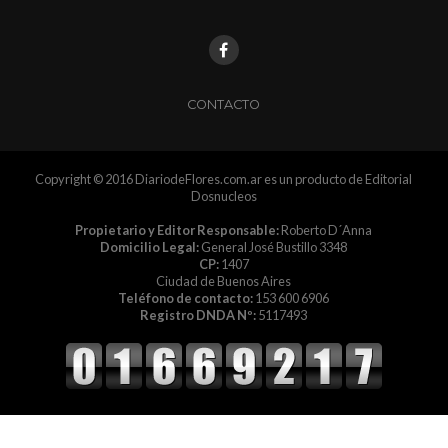
CONTACTO
Copyright © 2016 DiariodeFlores.com.ar es un producto de Editorial
Dosnucleos
Propietario y Editor Responsable:
Roberto D´Anna
Domicilio Legal:
General José Bustillo 3348
CP:
1407
Ciudad de Buenos Aires
Teléfono de contacto:
153 600 6906
Registro DNDA Nº:
5117493