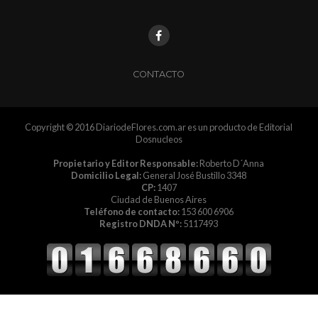
CONTACTO
Copyright © 2016 DiariodeFlores.com.ar es un producto de Editorial
Dosnucleos
Propietario y Editor Responsable:
Roberto D´Anna
Domicilio Legal:
General José Bustillo 3348
CP:
1407
Ciudad de Buenos Aires
Teléfono de contacto:
153 600 6906
Registro DNDA Nº:
5117493