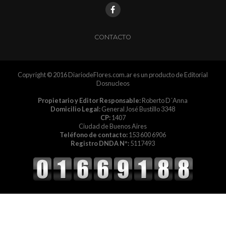
CONTACTO
Copyright © 2016 DiariodeFlores.com.ar es un producto de Editorial
Dosnucleos
Propietario y Editor Responsable:
Roberto D´Anna
Domicilio Legal:
General José Bustillo 3348
CP:
1407
Ciudad de Buenos Aires
Teléfono de contacto:
153 600 6906
Registro DNDA Nº:
5117493