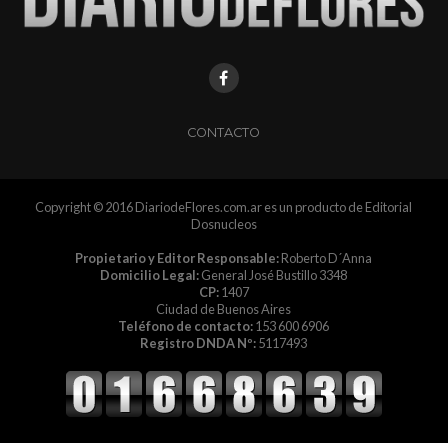
CONTACTO
Copyright © 2016 DiariodeFlores.com.ar es un producto de Editorial
Dosnucleos
Propietario y Editor Responsable:
Roberto D´Anna
Domicilio Legal:
General José Bustillo 3348
CP:
1407
Ciudad de Buenos Aires
Teléfono de contacto:
153 600 6906
Registro DNDA Nº:
5117493