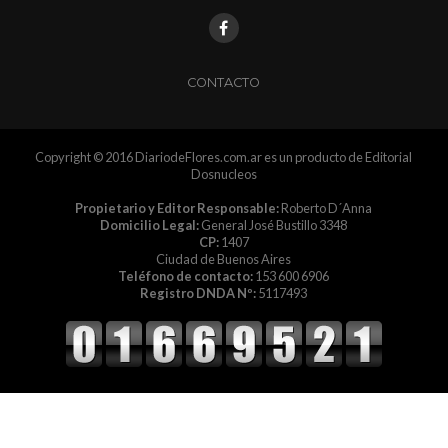
CONTACTO
Copyright © 2016 DiariodeFlores.com.ar es un producto de Editorial
Dosnucleos
Propietario y Editor Responsable:
Roberto D´Anna
Domicilio Legal:
General José Bustillo 3348
CP:
1407
Ciudad de Buenos Aires
Teléfono de contacto:
153 600 6906
Registro DNDA Nº:
5117493