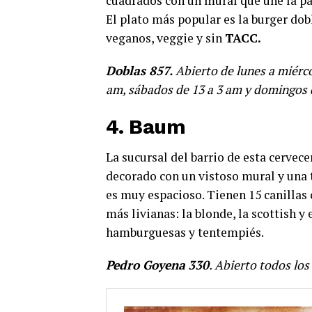
cuadrados con un mural que une la par
El plato más popular es la burger d
veganos, veggie y sin
TACC.
Doblas 857.
Abierto de lunes a miércol
am, sábados de 13 a 3 am y domingos d
4. Baum
La sucursal del barrio de esta cervec
decorado con un vistoso mural y una 
es muy espacioso. Tienen 15 canillas 
más livianas: la blonde, la scottish y 
hamburguesas y tentempiés.
Pedro Goyena
330
. Abierto todos los