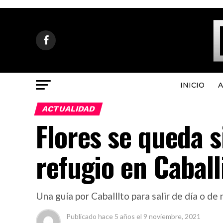
INICIO
A
ACTUALIDAD
Flores se queda s
refugio en Caball
Una guía por Caballlto para salir de día o de
Publicado
hace 5 años
el
9 noviembre, 2021