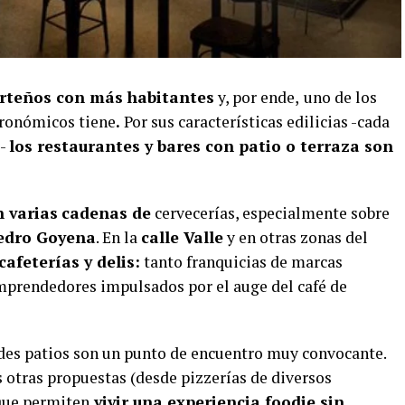
porteños con más habitantes
y, por ende,
uno de los
ronómicos tiene
.
Por sus características edilicias -cada
s-
los restaurantes y bares con patio o terraza son
 varias
cadenas de
cervecerías, especialmente sobre
Pedro Goyena
. En la
calle Valle
y en otras zonas del
cafeterías y delis:
tanto franquicias de marcas
prendedores impulsados por el auge del café de
des patios son un punto de encuentro muy convocante.
otras propuestas (desde pizzerías de diversos
 que permiten
vivir una experiencia foodie sin