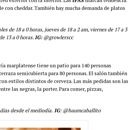
ed exterior con la interior. Las
IPAS
marcan tendencia.
oble con cheddar. También hay mucha demanda de platos
es de 18 a 0 horas, jueves de 18 a 2 am, viernes de 17 a 3
e 13 a 0 horas.
IG:
@growlerscc
ería marplatense tiene un patio para 140 personas
terraza semicubierta para 80 personas. El salón también
con estilos distintos de cerveza. Las más pedidas son las
entre las negras, la porter. Para comer, pizzas,
 días desde el mediodía.
IG
: @baumcaballito