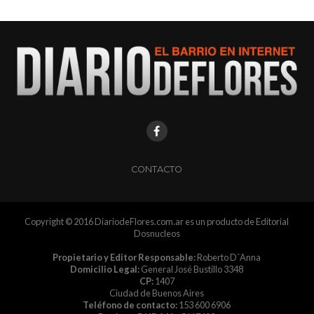
CONTACTO
Copyright © 2016 DiariodeFlores.com.ar es un producto de Editorial
Dosnucleos
Propietario y Editor Responsable:
Roberto D´Anna
Domicilio Legal:
General José Bustillo 3348
CP:
1407
Ciudad de Buenos Aires
Teléfono de contacto:
153 600 6906