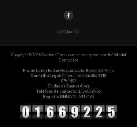
CONTACTO
Copyright © 2016 DiariodeFlores.com.ar es un producto de Editorial
Dosnucleos
Propietario y Editor Responsable:
Roberto D´Anna
Domicilio Legal:
General José Bustillo 3348
CP:
1407
Ciudad de Buenos Aires
Teléfono de contacto:
153 600 6906
Registro DNDA Nº:
5117493