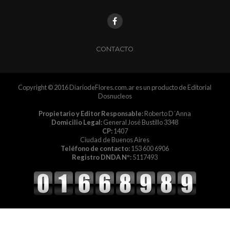
CONTACTO
Copyright © 2016 DiariodeFlores.com.ar es un producto de Editorial
Dosnucleos
Propietario y Editor Responsable:
Roberto D´Anna
Domicilio Legal:
General José Bustillo 3348
CP:
1407
Ciudad de Buenos Aires
Teléfono de contacto:
153 600 6906
Registro DNDA Nº:
5117493