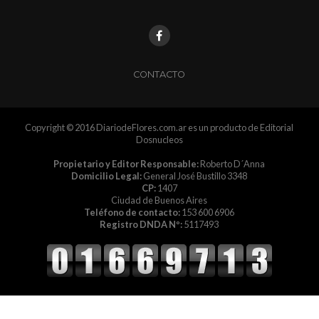
CONTACTO
Copyright © 2016 DiariodeFlores.com.ar es un producto de Editorial
Dosnucleos
Propietario y Editor Responsable:
Roberto D´Anna
Domicilio Legal:
General José Bustillo 3348
CP:
1407
Ciudad de Buenos Aires
Teléfono de contacto:
153 600 6906
Registro DNDA Nº:
5117493