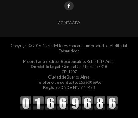
CONTACTO
Copyright © 2016 DiariodeFlores.com.ar es un producto de Editorial
Dosnucleos
Propietario y Editor Responsable:
Roberto D´Anna
Domicilio Legal:
General José Bustillo 3348
CP:
1407
Ciudad de Buenos Aires
Teléfono de contacto:
153 600 6906
Registro DNDA Nº:
5117493