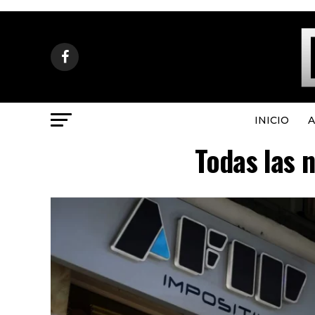
INICIO
A
Todas las n