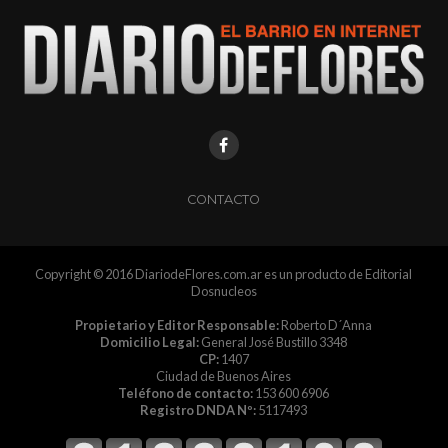
CONTACTO
Copyright © 2016 DiariodeFlores.com.ar es un producto de Editorial
Dosnucleos
Propietario y Editor Responsable:
Roberto D´Anna
Domicilio Legal:
General José Bustillo 3348
CP:
1407
Ciudad de Buenos Aires
Teléfono de contacto:
153 600 6906
Registro DNDA Nº:
5117493