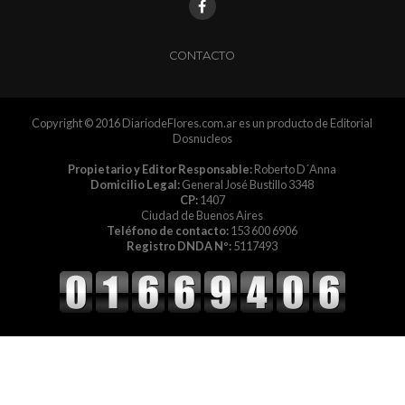
CONTACTO
Copyright © 2016 DiariodeFlores.com.ar es un producto de Editorial
Dosnucleos
Propietario y Editor Responsable:
Roberto D´Anna
Domicilio Legal:
General José Bustillo 3348
CP:
1407
Ciudad de Buenos Aires
Teléfono de contacto:
153 600 6906
Registro DNDA Nº:
5117493