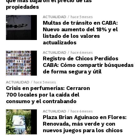
que más bajaron el precio de las
propiedades
ACTUALIDAD
hace 5 meses
Multas de tránsito en CABA:
Nuevo aumento del 18% y el
listado de los valores
actualizados
ACTUALIDAD
hace 6 meses
Registro de Chicos Perdidos
CABA: Cómo compartir búsquedas
de forma segura y útil
ACTUALIDAD
hace 5 meses
Crisis en perfumerías: Cerraron
700 locales por la caída del
consumo y el contrabando
ACTUALIDAD
hace 6 meses
Plaza Brian Aguinaco en Flores:
Renovada, más verde y con
nuevos juegos para los chicos