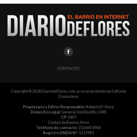
CONTACTO
Copyright © 2016 DiariodeFlores.com.ar es un producto de Editorial
Dosnucleos
Propietario y Editor Responsable:
Roberto D´Anna
Domicilio Legal:
General José Bustillo 3348
CP:
1407
Ciudad de Buenos Aires
Teléfono de contacto:
153 600 6906
Registro DNDA Nº:
5117493