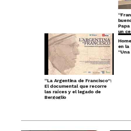
“Fran
bueno
Papa 
un ce
Homen
en la
“Una 
“La Argentina de Francisco”:
El documental que recorre
las raíces y el legado de
Bergoglio