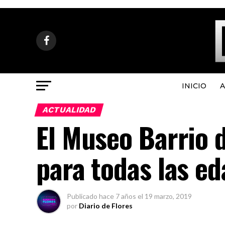
INICIO
A
ACTUALIDAD
El Museo Barrio d
para todas las ed
Publicado
hace 7 años
el
19 marzo, 2019
por
Diario de Flores