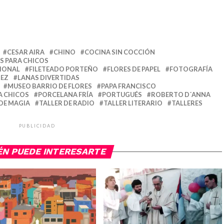
CESAR AIRA
CHINO
COCINA SIN COCCIÓN
S PARA CHICOS
CIONAL
FILETEADO PORTEÑO
FLORES DE PAPEL
FOTOGRAFÍA
REZ
LANAS DIVERTIDAS
MUSEO BARRIO DE FLORES
PAPA FRANCISCO
A CHICOS
PORCELANA FRÍA
PORTUGUÉS
ROBERTO D´ANNA
 DE MAGIA
TALLER DE RADIO
TALLER LITERARIO
TALLERES
PUBLICIDAD
ÉN PUEDE INTERESARTE