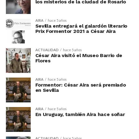
los misterios de la ciudad de Rosario
AIRA
hace 5 años
Sevilla entregará el galardón literario
Prix Formentor 2021 a César Aira
ACTUALIDAD
hace 5 años
César Aira visitó el Museo Barrio de
Flores
AIRA
hace 5 años
Formentor: César Aira será premiado
en Sevilla
AIRA
hace 5 años
En Uruguay, también Aira hace soñar
ACTUALIDAD
hace 5 años