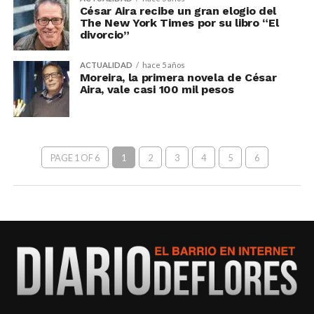
César Aira recibe un gran elogio del
The New York Times por su libro “El
divorcio”
ACTUALIDAD
hace 5 años
Moreira, la primera novela de César
Aira, vale casi 100 mil pesos
PAGE 1 OF 6
1
2
3
4
5
6