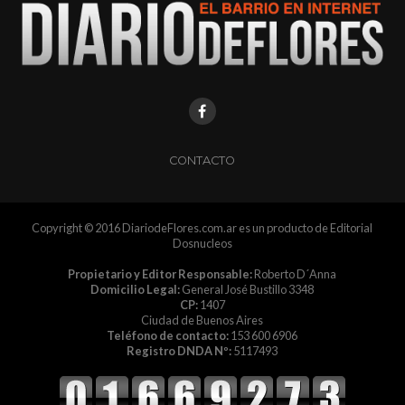
CONTACTO
Copyright © 2016 DiariodeFlores.com.ar es un producto de Editorial
Dosnucleos
Propietario y Editor Responsable:
Roberto D´Anna
Domicilio Legal:
General José Bustillo 3348
CP:
1407
Ciudad de Buenos Aires
Teléfono de contacto:
153 600 6906
Registro DNDA Nº:
5117493