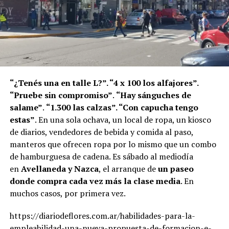
“¿Tenés una en talle L?”. “4 x 100 los alfajores”.
“Pruebe sin compromiso”
.
“Hay sánguches de
salame”
.
“1.300 las calzas”. “Con capucha tengo
estas”
. En una sola ochava, un local de ropa, un kiosco
de diarios, vendedores de bebida y comida al paso,
manteros que ofrecen ropa por lo mismo que un combo
de hamburguesa de cadena. Es sábado al mediodía
en
Avellaneda y Nazca
, el arranque de
un paseo
donde compra cada vez más la clase media
. En
muchos casos, por primera vez.
https://diariodeflores.com.ar/habilidades-para-la-
empleabilidad-una-nueva-propuesta-de-formacion-e-