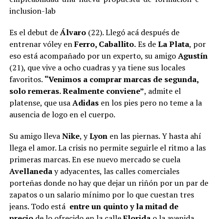
inclusion-lab
Es el debut de
Álvaro
(22). Llegó acá después de
entrenar vóley en
Ferro, Caballito.
Es de
La Plata
, por
eso está acompañado por un experto, su amigo
Agustín
(21), que vive a ocho cuadras y ya tiene sus locales
favoritos.
“Venimos a comprar marcas de segunda,
solo remeras. Realmente conviene”
, admite el
platense, que usa
Adidas
en los pies pero no teme a la
ausencia de logo en el cuerpo.
Su amigo lleva
Nike
, y
Lyon
en las piernas. Y hasta ahí
llega el amor. La crisis no permite seguirle el ritmo a las
primeras marcas. En ese nuevo mercado se cuela
Avellaneda
y adyacentes, las calles comerciales
porteñas donde no hay que dejar un riñón por un par de
zapatos o un salario mínimo por lo que cuestan tres
jeans. Todo está
entre un quinto y la mitad de
precio
de lo ofrecido en la calle
Florida
o la avenida