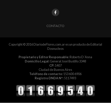
CONTACTO
Copyright © 2016 DiariodeFlores.com.ar es un producto de Editorial
Dosnucleos
Propietario y Editor Responsable:
Roberto D´Anna
Domicilio Legal:
General José Bustillo 3348
CP:
1407
Ciudad de Buenos Aires
Teléfono de contacto:
153 600 6906
Registro DNDA Nº:
5117493