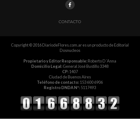
CONTACTO
Copyright © 2016 DiariodeFlores.com.ar es un producto de Editorial
Dosnucleos
Propietario y Editor Responsable:
Roberto D´Anna
Domicilio Legal:
General José Bustillo 3348
CP:
1407
Ciudad de Buenos Aires
Teléfono de contacto:
153 600 6906
Registro DNDA Nº:
5117493