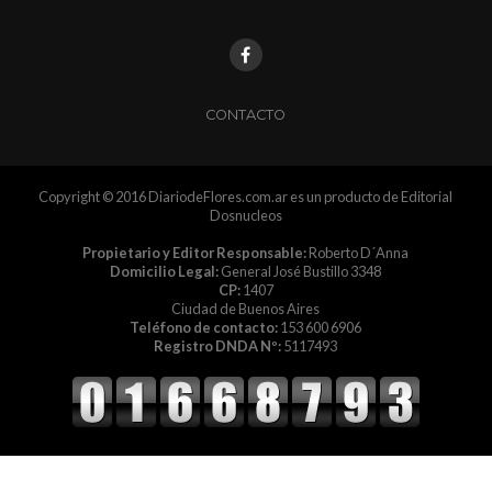
CONTACTO
Copyright © 2016 DiariodeFlores.com.ar es un producto de Editorial
Dosnucleos
Propietario y Editor Responsable:
Roberto D´Anna
Domicilio Legal:
General José Bustillo 3348
CP:
1407
Ciudad de Buenos Aires
Teléfono de contacto:
153 600 6906
Registro DNDA Nº:
5117493