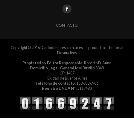
CONTACTO
Copyright © 2016 DiariodeFlores.com.ar es un producto de Editorial
Dosnucleos
Propietario y Editor Responsable:
Roberto D´Anna
Domicilio Legal:
General José Bustillo 3348
CP:
1407
Ciudad de Buenos Aires
Teléfono de contacto:
153 600 6906
Registro DNDA Nº:
5117493