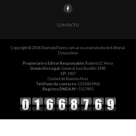
CONTACTO
Copyright © 2016 DiariodeFlores.com.ar es un producto de Editorial
Dosnucleos
Propietario y Editor Responsable:
Roberto D´Anna
Domicilio Legal:
General José Bustillo 3348
CP:
1407
Ciudad de Buenos Aires
Teléfono de contacto:
153 600 6906
Registro DNDA Nº:
5117493