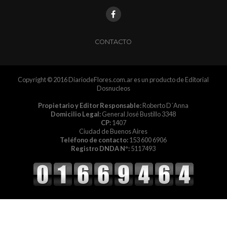
CONTACTO
Copyright © 2016 DiariodeFlores.com.ar es un producto de Editorial
Dosnucleos
Propietario y Editor Responsable:
Roberto D´Anna
Domicilio Legal:
General José Bustillo 3348
CP:
1407
Ciudad de Buenos Aires
Teléfono de contacto:
153 600 6906
Registro DNDA Nº:
5117493