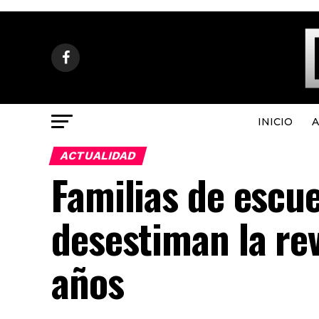
INICIO
A
ACTUALIDAD
Familias de escu
desestiman la rev
años