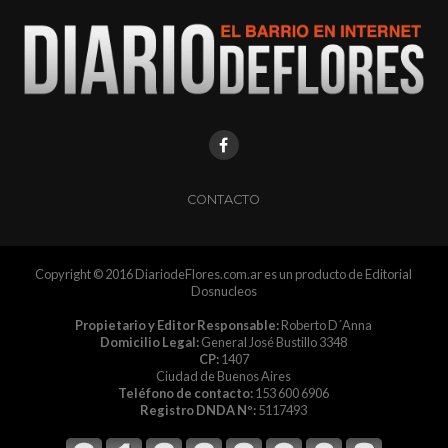
CONTACTO
Copyright © 2016 DiariodeFlores.com.ar es un producto de Editorial
Dosnucleos
Propietario y Editor Responsable:
Roberto D´Anna
Domicilio Legal:
General José Bustillo 3348
CP:
1407
Ciudad de Buenos Aires
Teléfono de contacto:
153 600 6906
Registro DNDA Nº:
5117493