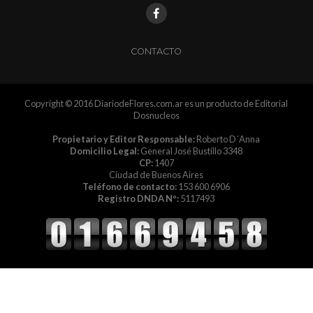
CONTACTO
Copyright © 2016 DiariodeFlores.com.ar es un producto de Editorial
Dosnucleos
Propietario y Editor Responsable:
Roberto D´Anna
Domicilio Legal:
General José Bustillo 3348
CP:
1407
Ciudad de Buenos Aires
Teléfono de contacto:
153 600 6906
Registro DNDA Nº:
5117493