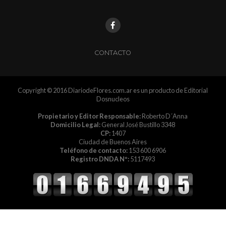
CONTACTO
Copyright © 2016 DiariodeFlores.com.ar es un producto de Editorial
Dosnucleos
Propietario y Editor Responsable:
Roberto D´Anna
Domicilio Legal:
General José Bustillo 3348
CP:
1407
Ciudad de Buenos Aires
Teléfono de contacto:
153 600 6906
Registro DNDA Nº:
5117493